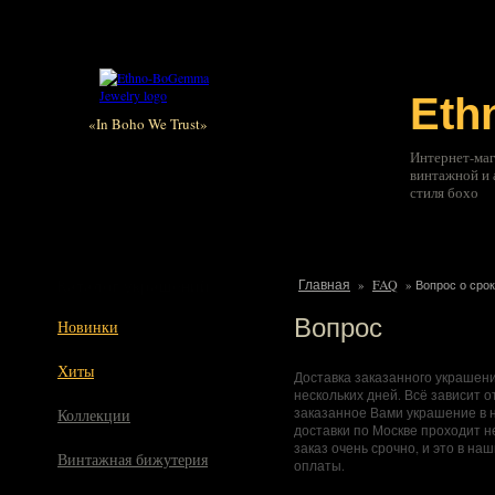
Соглашение
Как купить
Оплата
Доставка
Контакты
F
Et
«In Boho We Trust»
Интернет-маг
винтажной и 
стиля бохо
Каталог украшений
Главная
FAQ
»
»
Вопрос о сро
Вопрос
Новинки
Хиты
Доставка заказанного украшени
нескольких дней. Всё зависит о
заказанное Вами украшение в н
Коллекции
доставки по Москве проходит н
заказ очень срочно, и это в н
Винтажная бижутерия
оплаты.