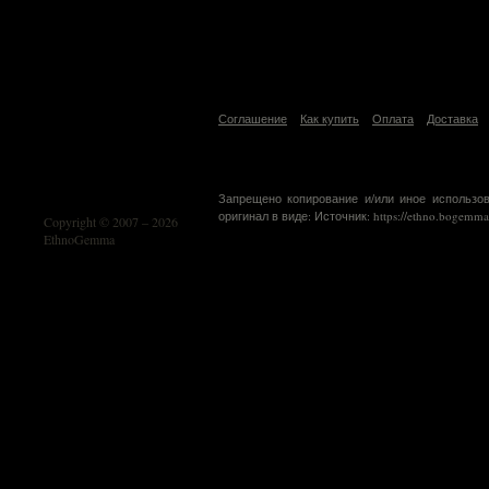
Соглашение
Как купить
Оплата
Доставка
Запрещено копирование и/или иное использо
оригинал в виде: Источник: https://ethno.bogemma.
Copyright © 2007 – 2026
EthnoGemma