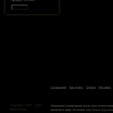
Артикул: AN‒8041
В корзину
Соглашение
Как купить
Оплата
Доставка
Copyright © 2007 – 2026
Запрещено копирование и/или иное использова
EthnoGemma
оригинал в виде: Источник: https://ethno.bogemma.