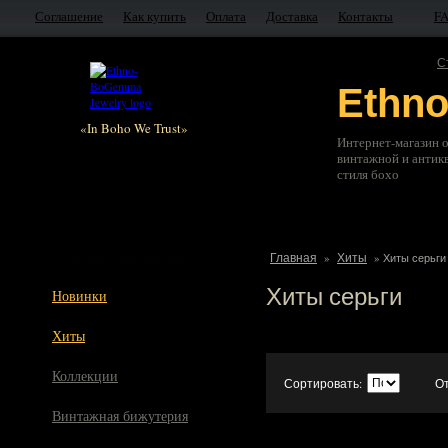
Соглашение
Как купить
Оплата
Доставка
Контакты
F
С
Ethn
«In Boho We Trust»
Интернет-магазин 
винтажной и антик
стиля бохо
Каталог украшений
Главная
Хиты
»
»
Хиты серьги
Хиты серьги
Новинки
Хиты
Коллекции
Сортировать:
О
Винтажная бижутерия